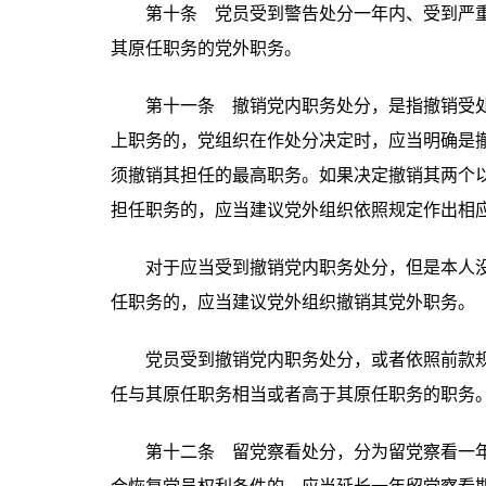
第十条 党员受到警告处分一年内、受到严重
其原任职务的党外职务。
第十一条 撤销党内职务处分，是指撤销受处
上职务的，党组织在作处分决定时，应当明确是
须撤销其担任的最高职务。如果决定撤销其两个
担任职务的，应当建议党外组织依照规定作出相
对于应当受到撤销党内职务处分，但是本人没
任职务的，应当建议党外组织撤销其党外职务。
党员受到撤销党内职务处分，或者依照前款规
任与其原任职务相当或者高于其原任职务的职务
第十二条 留党察看处分，分为留党察看一年