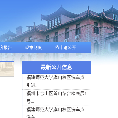
度报告
规章制度
依申请公开
最新公开信息
福建师范大学旗山校区洗车点
引进...
福州市仓山区首山综合楼底层1
号...
福建师范大学旗山校区洗车点
洗车...