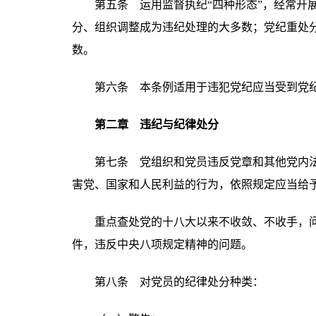
第五条 运用监督执纪“四种形态”，经常开展
分、组织调整成为违纪处理的大多数；党纪重处
数。
第六条 本条例适用于违犯党纪应当受到党纪
第二章 违纪与纪律处分
第七条 党组织和党员违反党章和其他党内法
害党、国家和人民利益的行为，依照规定应当给
重点查处党的十八大以来不收敛、不收手，问
件，违反中央八项规定精神的问题。
第八条 对党员的纪律处分种类：