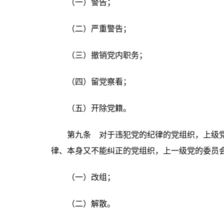
（一）警告；
（二）严重警告；
（三）撤销党内职务；
（四）留党察看；
（五）开除党籍。
第九条 对于违犯党的纪律的党组织，上级党
律、本身又不能纠正的党组织，上一级党的委员
（一）改组；
（二）解散。