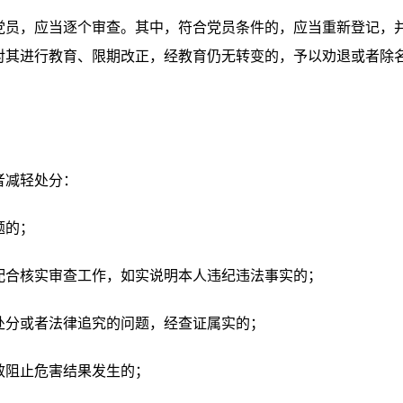
员，应当逐个审查。其中，符合党员条件的，应当重新登记，
对其进行教育、限期改正，经教育仍无转变的，予以劝退或者除
减轻处分：
题的；
合核实审查工作，如实说明本人违纪违法事实的；
分或者法律追究的问题，经查证属实的；
阻止危害结果发生的；