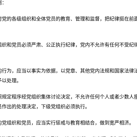
则：
党的各级组织和全体党员的教育、管理和监督，把纪律挺在前
织和党员必须严肃、公正执行纪律，党内不允许有任何不受纪
行为，应当以事实为依据，以党章、其他党内法规和国家法律
予以处理。
规定程序经党组织集体讨论决定，不允许任何个人或者少数人
员作出的处理决定，下级党组织必须执行。
党组织和党员，应当实行惩戒与教育相结合，做到宽严相济。