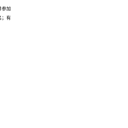
并参加
名；有