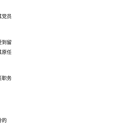
其党员
受到留
其原任
任职务
。
分的