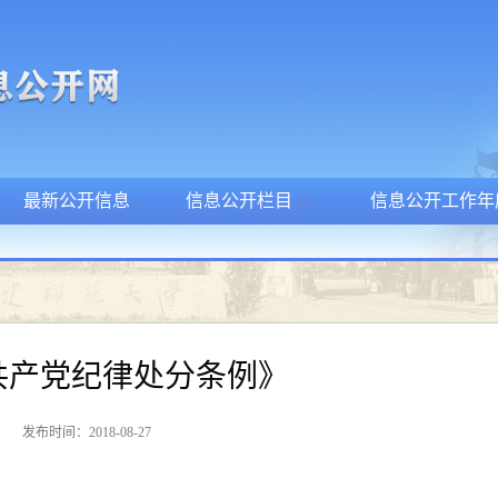
最新公开信息
信息公开栏目
信息公开工作年
共产党纪律处分条例》
发布时间：2018-08-27