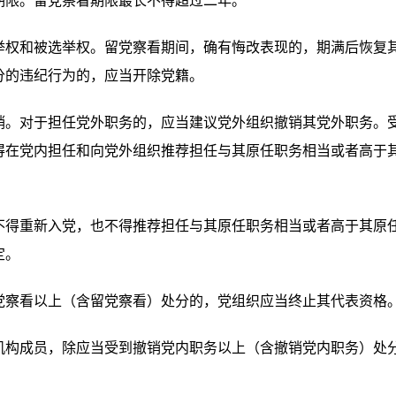
期限。留党察看期限最长不得超过二年。
权和被选举权。留党察看期间，确有悔改表现的，期满后恢复
分的违纪行为的，应当开除党籍。
。对于担任党外职务的，应当建议党外组织撤销其党外职务。
得在党内担任和向党外组织推荐担任与其原任职务相当或者高于
得重新入党，也不得推荐担任与其原任职务相当或者高于其原
定。
察看以上（含留党察看）处分的，党组织应当终止其代表资格
构成员，除应当受到撤销党内职务以上（含撤销党内职务）处