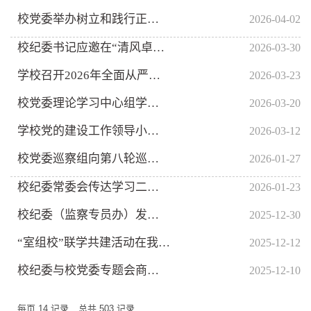
校党委举办树立和践行正确政绩观学习教育读书班暨校党委理论学习...
2026-04-02
校纪委书记应邀在“清风卓见”大课堂作经验交流
2026-03-30
学校召开2026年全面从严治党工作会议
2026-03-23
校党委理论学习中心组学习会学习习近平总书记关于树立和践行正确...
2026-03-20
学校党的建设工作领导小组（扩大）会议召开
2026-03-12
校党委巡察组向第八轮巡察的3个单位党委反馈情况
2026-01-27
校纪委常委会传达学习二十届中央纪委五次全会精神
2026-01-23
校纪委（监察专员办）发出元旦春节廉政工作提示
2025-12-30
“室组校”联学共建活动在我校召开
2025-12-12
校纪委与校党委专题会商集中整治群众身边不正之风和腐败问题
2025-12-10
每页
14
记录
总共
503
记录