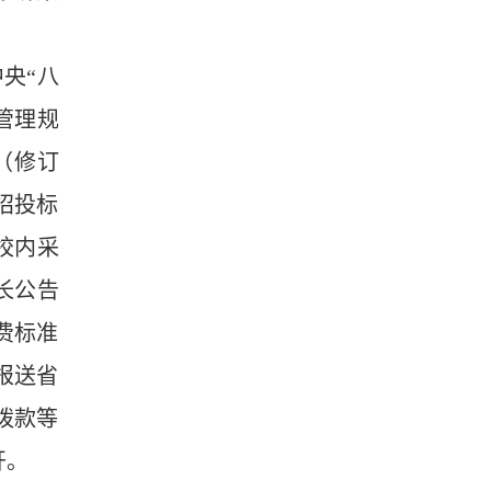
央“八
管理规
（修订
招投标
校内采
长公告
费标准
报送省
拨款等
开。