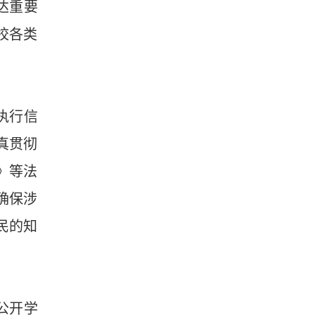
达重要
校各类
执行信
真贯彻
》等法
确保涉
民的知
公开学