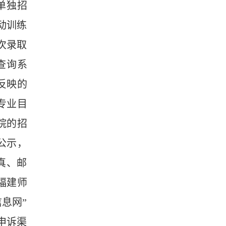
单独招
动训练
次录取
查询系
反映的
专业目
院的招
公示，
真、邮
福建师
息网”
申诉渠