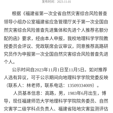
发布时间：2023-11-01
根据《福建省第一次全省自然灾害综合风险普查
领导小组办公室
福建省应急管理厅关于第一次全国自
然灾害综合风险普查先进集体和先进个人推荐名额分
配的函》
要求
，经由本人申报，我校
地理科学
学院教
授委员会评议、党政联席会议审议，同意推荐高路研
究员作为申报第一次全国自然灾害综合风险普查先进
个人。
公示时间自202
3
年
11
月1日至
11
月
5
日。如对推荐
人选有异议，可于公示期间向
地理科学
学院党委反映
（联系人：林老师，联系电话：13509334009）。
人员基本信息：
高路
，
男
，19
83
年
6
月出生，博
导，
现任
福建师范大学地理科学学院院务委员、自然
灾害学二级学科点负责人、福建省陆地灾害监测评估